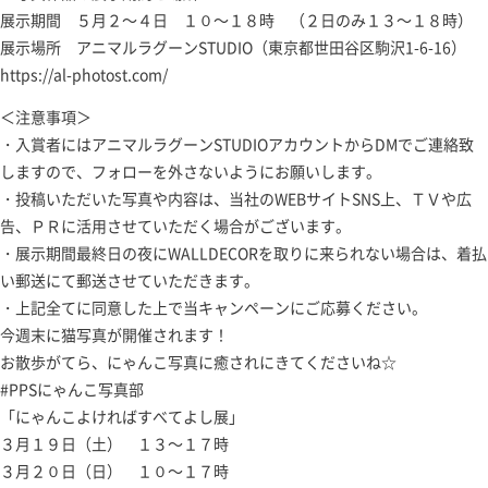
展示期間 ５月２～４日 １０～１８時 （２日のみ１３～１８時）
展示場所 アニマルラグーンSTUDIO（東京都世田谷区駒沢1-6-16）
https://al-photost.com/
＜注意事項＞
・入賞者にはアニマルラグーンSTUDIOアカウントからDMでご連絡致
しますので、フォローを外さないようにお願いします。
・投稿いただいた写真や内容は、当社のWEBサイトSNS上、ＴＶや広
告、ＰＲに活用させていただく場合がございます。
・展示期間最終日の夜にWALLDECORを取りに来られない場合は、着払
い郵送にて郵送させていただきます。
・上記全てに同意した上で当キャンペーンにご応募ください。
今週末に猫写真が開催されます！
お散歩がてら、にゃんこ写真に癒されにきてくださいね☆
#PPSにゃんこ写真部
「にゃんこよければすべてよし展」
３月１９日（土） １３～１７時
３月２０日（日） １０～１７時