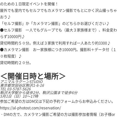
のための１日限定イベントを開催！
屋外でも室内でもセルフでもカメラマン撮影でもとにかく沢山撮っちゃ
おう♪
「セルフ撮影」か「カメラマン撮影」のどちらかお選びください♪
●セルフ撮影 一人でもグループでも（最大３家族様まで）、料金変わ
らず10000円♪
貸切時間約５０分。例えば３家族で利用すれば一人あたり約3300♪
●カメラマン撮影 お一家族様につき10000円。撮影料＋データ付（１
０枚程度）♪
貸切時間約２０分。
＜開催日時と場所＞
アニマルラグーンSTUDIO
東京都世田谷区駒沢1-6-16
TEL 03-5787-5626
駒沢大学駅から徒歩2分、駒沢公園まで徒歩6分
5月1日（日）10～17時
参加ご希望の方はDM又は下記の予約フォームからお申込みください。
https://al-photost.com/reservation/
・DMの方で、カメラマン撮影ご希望の方は撮影参加者情報（お子様or