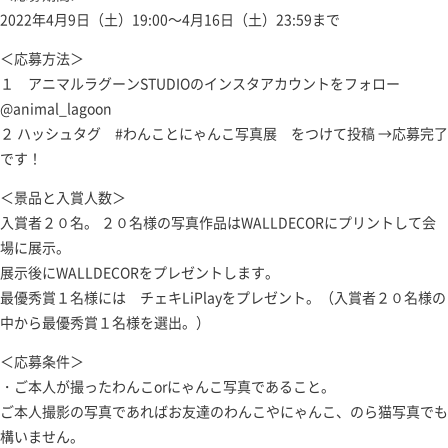
2022年4月9日（土）19:00～4月16日（土）23:59まで
＜応募方法＞
１ アニマルラグーンSTUDIOのインスタアカウントをフォロー
@animal_lagoon
２ ハッシュタグ #わんことにゃんこ写真展 をつけて投稿 →応募完了
です！
＜景品と入賞人数＞
入賞者２０名。 ２０名様の写真作品はWALLDECORにプリントして会
場に展示。
展示後にWALLDECORをプレゼントします。
最優秀賞１名様には チェキLiPlayをプレゼント。（入賞者２０名様の
中から最優秀賞１名様を選出。）
＜応募条件＞
・ご本人が撮ったわんこorにゃんこ写真であること。
ご本人撮影の写真であればお友達のわんこやにゃんこ、のら猫写真でも
構いません。