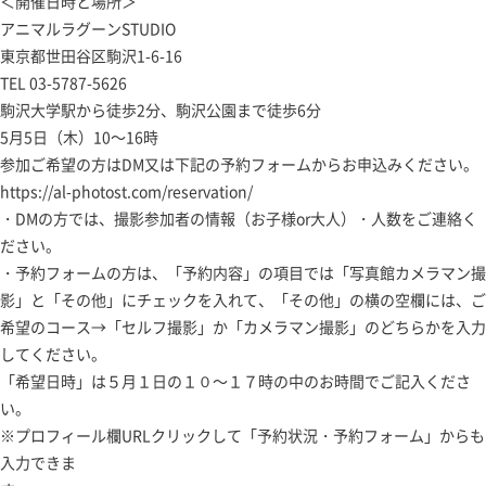
＜開催日時と場所＞
アニマルラグーンSTUDIO
東京都世田谷区駒沢1-6-16
TEL 03-5787-5626
駒沢大学駅から徒歩2分、駒沢公園まで徒歩6分
5月5日（木）10～16時
参加ご希望の方はDM又は下記の予約フォームからお申込みください。
https://al-photost.com/reservation/
・DMの方では、撮影参加者の情報（お子様or大人）・人数をご連絡く
ださい。
・予約フォームの方は、「予約内容」の項目では「写真館カメラマン撮
影」と「その他」にチェックを入れて、「その他」の横の空欄には、ご
希望のコース→「セルフ撮影」か「カメラマン撮影」のどちらかを入力
してください。
「希望日時」は５月１日の１０～１７時の中のお時間でご記入くださ
い。
※プロフィール欄URLクリックして「予約状況・予約フォーム」からも
入力できま