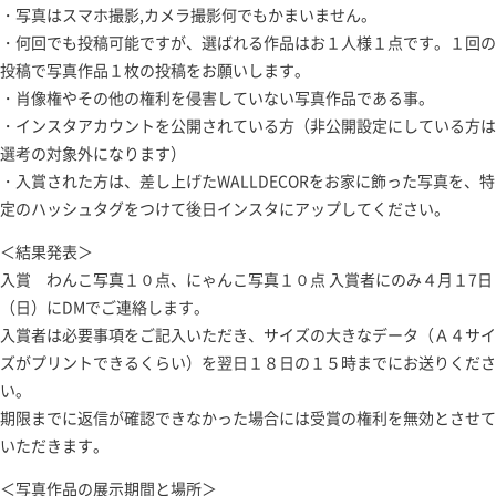
・写真はスマホ撮影,カメラ撮影何でもかまいません。
・何回でも投稿可能ですが、選ばれる作品はお１人様１点です。１回の
投稿で写真作品１枚の投稿をお願いします。
・肖像権やその他の権利を侵害していない写真作品である事。
・インスタアカウントを公開されている方（非公開設定にしている方は
選考の対象外になります）
・入賞された方は、差し上げたWALLDECORをお家に飾った写真を、特
定のハッシュタグをつけて後日インスタにアップしてください。
＜結果発表＞
入賞 わんこ写真１０点、にゃんこ写真１０点 入賞者にのみ４月１7日
（日）にDMでご連絡します。
入賞者は必要事項をご記入いただき、サイズの大きなデータ（Ａ４サイ
ズがプリントできるくらい）を翌日１８日の１５時までにお送りくださ
い。
期限までに返信が確認できなかった場合には受賞の権利を無効とさせて
いただきます。
＜写真作品の展示期間と場所＞