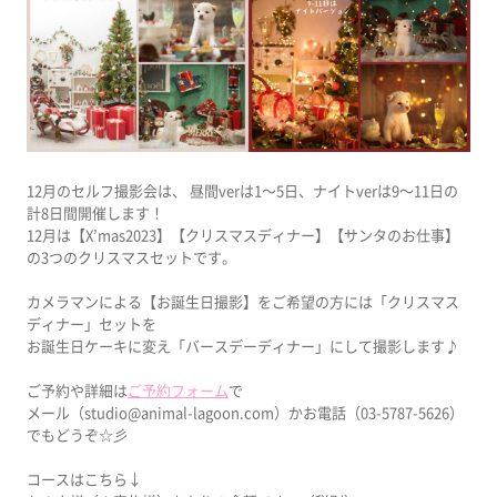
12月のセルフ撮影会は、 昼間verは1～5日、ナイトverは9～11日の
計8日間開催します！
12月は【X’mas2023】【クリスマスディナー】【サンタのお仕事】
の3つのクリスマスセットです。
カメラマンによる【お誕生日撮影】をご希望の方には「クリスマス
ディナー」セットを
お誕生日ケーキに変え「バースデーディナー」にして撮影します♪
ご予約や詳細は
ご予約フォーム
で
メール（studio@animal-lagoon.com）かお電話（03-5787-5626）
でもどうぞ☆彡
コースはこちら↓