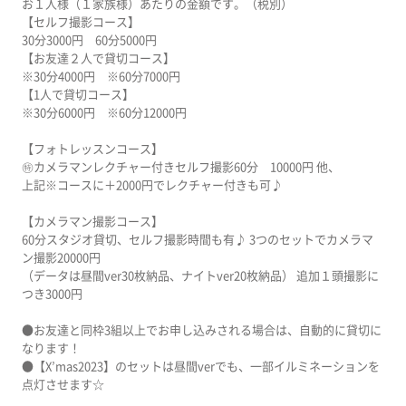
お１人様（１家族様）あたりの金額です。（税別）
【セルフ撮影コース】
30分3000円 60分5000円
【お友達２人で貸切コース】
※30分4000円 ※60分7000円
【1人で貸切コース】
※30分6000円 ※60分12000円
【フォトレッスンコース】
㊕カメラマンレクチャー付きセルフ撮影60分 10000円 他、
上記※コースに＋2000円でレクチャー付きも可♪
【カメラマン撮影コース】
60分スタジオ貸切、セルフ撮影時間も有♪ 3つのセットでカメラマ
ン撮影20000円
（データは昼間ver30枚納品、ナイトver20枚納品） 追加１頭撮影に
つき3000円
●お友達と同枠3組以上でお申し込みされる場合は、自動的に貸切に
なります！
●【X’mas2023】のセットは昼間verでも、一部イルミネーションを
点灯させます☆